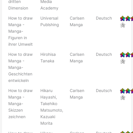
dritten
Media
Dimension
Academy
How to draw
Universal
Carlsen
Deutsch
Manga -
Publshing
Manga
Manga-
Figuren in
ihrer Umwelt
How to draw
Hirohisa
Carlsen
Deutsch
Manga -
Tanaka
Manga
Manga-
Geschichten
entwickeln
How to draw
Hikaru
Carlsen
Deutsch
Manga -
Hayashi,
Manga
Manga-
Takehiko
Skizzen
Matsumoto,
zeichnen
Kazuaki
Morita