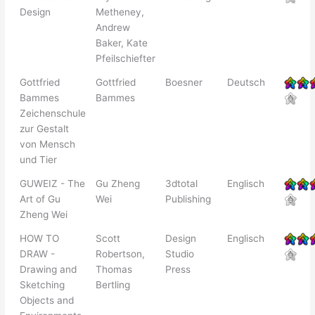
Design
Metheney,
Andrew
Baker, Kate
Pfeilschiefter
Gottfried
Gottfried
Boesner
Deutsch
Bammes
Bammes
Zeichenschule
zur Gestalt
von Mensch
und Tier
GUWEIZ - The
Gu Zheng
3dtotal
Englisch
Art of Gu
Wei
Publishing
Zheng Wei
HOW TO
Scott
Design
Englisch
DRAW -
Robertson,
Studio
Drawing and
Thomas
Press
Sketching
Bertling
Objects and