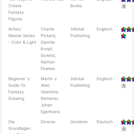
Create
Books
Fantasy
Figures
Artists`
Charlie
3dtotal
Englisch
Master Series
Pickard,
Publishing
- Color & Light
Djamila
Knopf,
Guweiz,
Nathan
Fowkes
Beginner´s
Martin J.
3dtotal
Englisch
Guide To
Abel,
Publishing
Fantasy
Valentina
Drawing
Remenar,
Johan
Egerkrans
Die
Diverse
Gondrom
Deutsch
Grundlagen