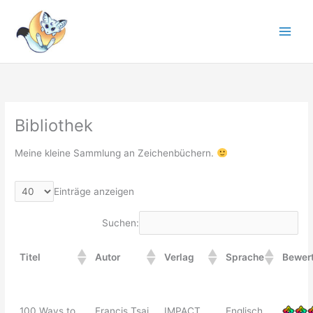
Zum
Inhalt
springen
Bibliothek
Meine kleine Sammlung an Zeichenbüchern.
Einträge anzeigen
Suchen:
Titel
Autor
Verlag
Sprache
Bewer
100 Ways to
Francis Tsai
IMPACT
Englisch