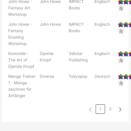
John Howe -
John Howe
IMPACT
Englisch
Fantasy Art
Books
Workshop
John Howe -
John Howe
IMPACT
Englisch
Fantasy
Books
Drawing
Workshop
Komorebi -
Djamila
3dtotal
Englisch
The Art of
Knopf
Publishing
Djamila Knopf
Manga Trainer
Diverse
Tokyopop
Deutsch
1 - Manga
zeichnen für
Anfänger
❮
1
2
❯