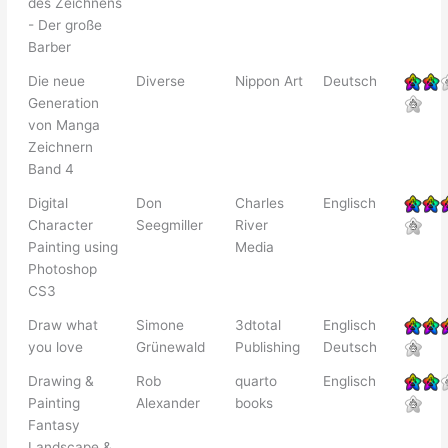
des Zeichnens
- Der große
Barber
Die neue
Diverse
Nippon Art
Deutsch
Generation
von Manga
Zeichnern
Band 4
Digital
Don
Charles
Englisch
Character
Seegmiller
River
Painting using
Media
Photoshop
CS3
Draw what
Simone
3dtotal
Englisch
you love
Grünewald
Publishing
Deutsch
Drawing &
Rob
quarto
Englisch
Painting
Alexander
books
Fantasy
Landscape &