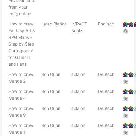
Environments
from your
Imagination
How to draw -
Jared Blando
IMPACT
Englisch
Fantasy Art &
Books
RPG Maps -
Step by Step
Cartography
for Gamers
and Fans
How to draw
Ben Dunn
eidalon
Deutsch
Manga 2
How to draw
Ben Dunn
eidalon
Deutsch
Manga 4
How to draw
Ben Dunn
eidalon
Deutsch
Manga 9
How to draw
Ben Dunn
eidalon
Deutsch
Manga 11