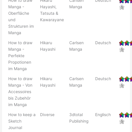
How to draw
Hikaru
Carlsen
Deutsch
Manga -
Hayashi,
Manga
Oberfläche
Tatsuta &
und
Kawarayane
Strukturen im
Manga
How to draw
Hikaru
Carlsen
Deutsch
Manga -
Hayashi
Manga
Perfekte
Propotionen
im Manga
How to draw
Hikaru
Carlsen
Deutsch
Manga - Von
Hayashi
Manga
Accessoires
bis Zubehör
im Manga
How to keep a
Diverse
3dtotal
Englisch
Sketch
Publishing
Journal