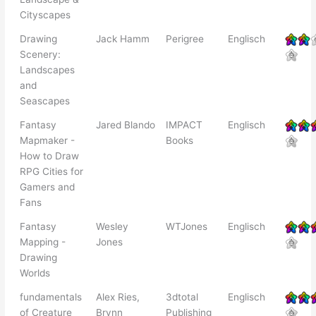
Cityscapes
Drawing
Jack Hamm
Perigree
Englisch
Scenery:
Landscapes
and
Seascapes
Fantasy
Jared Blando
IMPACT
Englisch
Mapmaker -
Books
How to Draw
RPG Cities for
Gamers and
Fans
Fantasy
Wesley
WTJones
Englisch
Mapping -
Jones
Drawing
Worlds
fundamentals
Alex Ries,
3dtotal
Englisch
of Creature
Brynn
Publishing